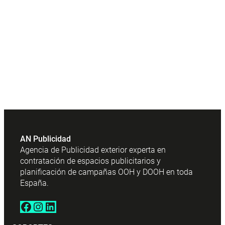
AN Publicidad
Agencia de Publicidad exterior experta en
contratación de espacios publicitarios y
planificación de campañas OOH y DOOH en toda
España.
Facebook
Instagram
LinkedIn